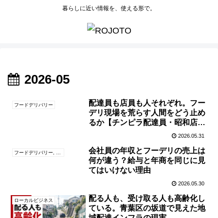
暮らしに近い情報を、使える形で。
2026-05
配達員も店員も人それぞれ。フー
フードデリバリー
デリ現場を荒らす人間をどう止め
るか【チンピラ配達員・昭和店
員・荷物を投げる配送員を、現場
2026.05.31
ルールで止める】
会社員の年収とフーデリの売上は
フードデリバリー, 個人事業主, 税金・社会保険
何が違う？給与と年商を同じに見
てはいけない理由
2026.05.30
配る人も、受け取る人も高齢化し
ローカルビジネス
ている。青葉区の坂道で見えた地
域配達インフラの現実