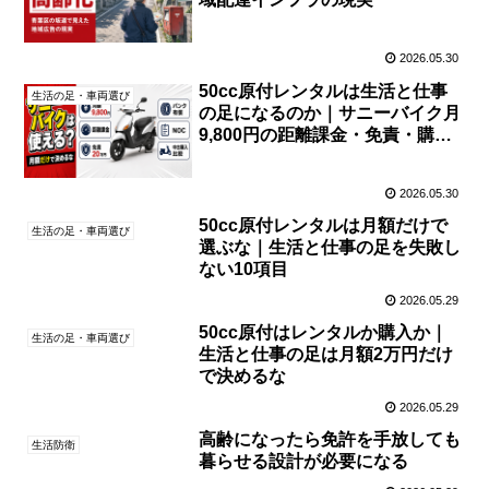
2026.05.30
50cc原付レンタルは生活と仕事
生活の足・車両選び
の足になるのか｜サニーバイク月
9,800円の距離課金・免責・購入
比較を読む
2026.05.30
50cc原付レンタルは月額だけで
生活の足・車両選び
選ぶな｜生活と仕事の足を失敗し
ない10項目
2026.05.29
50cc原付はレンタルか購入か｜
生活の足・車両選び
生活と仕事の足は月額2万円だけ
で決めるな
2026.05.29
高齢になったら免許を手放しても
生活防衛
暮らせる設計が必要になる