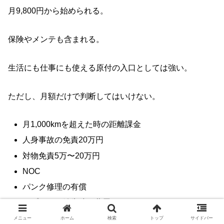
月9,800円から始められる。
保険やメンテも含まれる。
生活にも仕事にも使える原付の入口としては強い。
ただし、月額だけで判断してはいけない。
月1,000kmを超えた時の距離課金
人身事故の免責20万円
対物免責5万〜20万円
NOC
パンク修理の有償
オプション紛失時の費用
引き渡し・返却の手間
メニュー
ホーム
検索
トップ
サイドバー