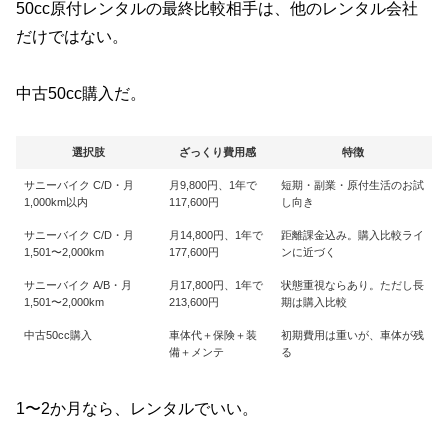
50cc原付レンタルの最終比較相手は、他のレンタル会社
だけではない。
中古50cc購入だ。
選択肢
ざっくり費用感
特徴
サニーバイク C/D・月
月9,800円、1年で
短期・副業・原付生活のお試
1,000km以内
117,600円
し向き
サニーバイク C/D・月
月14,800円、1年で
距離課金込み。購入比較ライ
1,501〜2,000km
177,600円
ンに近づく
サニーバイク A/B・月
月17,800円、1年で
状態重視ならあり。ただし長
1,501〜2,000km
213,600円
期は購入比較
中古50cc購入
車体代＋保険＋装
初期費用は重いが、車体が残
備＋メンテ
る
1〜2か月なら、レンタルでいい。