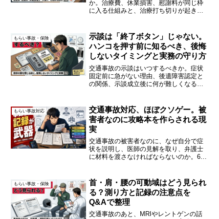
か。治療費、休業損害、慰謝料が同じ枠
に入る仕組みと、治療打ち切りが起きや
すい構造をQ&Aで整理します。
示談は「終了ボタン」じゃない。
もらい事故・保険
ハンコを押す前に知るべき、後悔
しないタイミングと実務の守り方
交通事故の示談はいつするべきか。症状
固定前に急がない理由、後遺障害認定と
の関係、示談成立後に何が難しくなるの
かをQ&Aで整理します。
交通事故対応、ほぼクソゲー。被
もらい事故対応
害者なのに攻略本を作らされる現
実
交通事故の被害者なのに、なぜ自分で症
状を説明し、医師の見解を取り、弁護士
に材料を渡さなければならないのか。6ヶ
月打ち切り、一括対応、症状証明の現実
を、庶民目線で整理します。
首・肩・腰の可動域はどう見られ
もらい事故・保険
る？測り方と記録の注意点を
Q&Aで整理
交通事故のあと、MRIやレントゲンの話