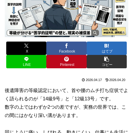
X
Facebook
はてブ
LINE
Pinterest
コピー
2026.04.17
2026.04.20
後遺障害の等級認定において、首や腰のムチ打ち症状でよ
く語られるのが「14級9号」と「12級13号」です。
数字の上ではわずか2つの差ですが、実務の世界では、こ
の間にはかなり深い溝があります。
同じように痛い。しびれる。動きにくい。仕事にも生活に