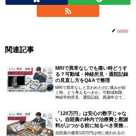
rojoto
関連記事
MRIで異常なしでも痛い時どうす
もらい事故・保険
る？可動域・神経所見・通院記録
の見直し方をQ&Aで整理
MRIで異常なしと言われたのに痛みが続
く時、どう考えるべきか。可動域制限、
神経学的所見、通院記録、異議申立てで
見直すポイントをQ&Aで整理します。
「120万円」は安心の数字じゃな
もらい事故・保険
い。自賠責の枠内で治療費と慰謝
料がぶつかる前に知るべき実務知
識
自賠責の傷害120万円は何に使われるの