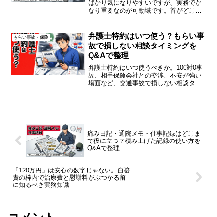
ばかり気になりやすいですが、実務でか
なり重要なのが可動域です。首がどこま
で回るのか。肩がどこまで上がるのか。
腰をどこまで曲げられるのか。画像が静
かでも、ここが落ちているなら、生活も
弁護士特約はいつ使う？もらい事
もらい事故・保険
仕事も静かではいられま...
故で損しない相談タイミングを
Q&Aで整理
弁護士特約はいつ使うべきか。100対0事
故、相手保険会社との交渉、不安が強い
場面など、交通事故で損しない相談タイ
ミングをQ&Aで整理します。
痛み日記・通院メモ・仕事記録はどこま
で役に立つ？積み上げた記録の使い方を
Q&Aで整理
「120万円」は安心の数字じゃない。自賠
責の枠内で治療費と慰謝料がぶつかる前
に知るべき実務知識