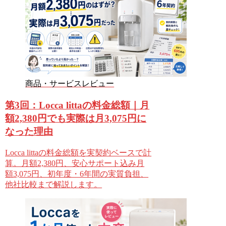
商品・サービスレビュー
第3回：Locca littaの料金総額｜月
額2,380円でも実際は月3,075円に
なった理由
Locca littaの料金総額を実契約ベースで計
算。月額2,380円、安心サポート込み月
額3,075円、初年度・6年間の実質負担、
他社比較まで解説します。