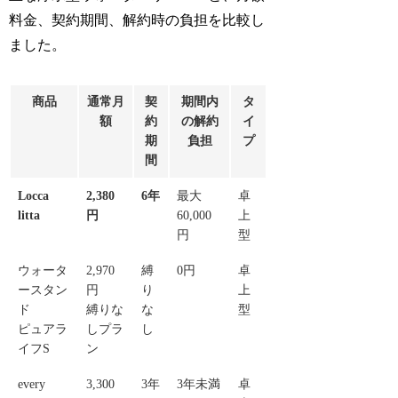
料金、契約期間、解約時の負担を比較し
ました。
商品
通常月
契
期間内
タ
額
約
の解約
イ
期
負担
プ
間
Locca
2,380
6年
最大
卓
litta
円
60,000
上
円
型
ウォータ
2,970
縛
0円
卓
ースタン
円
り
上
ド
縛りな
な
型
ピュアラ
しプラ
し
イフS
ン
every
3,300
3年
3年未満
卓