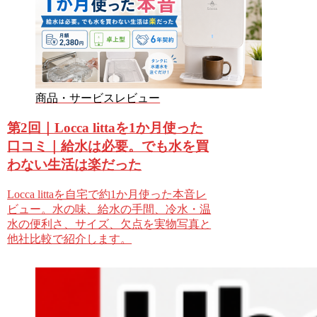
商品・サービスレビュー
第2回｜Locca littaを1か月使った
口コミ｜給水は必要。でも水を買
わない生活は楽だった
Locca littaを自宅で約1か月使った本音レ
ビュー。水の味、給水の手間、冷水・温
水の便利さ、サイズ、欠点を実物写真と
他社比較で紹介します。