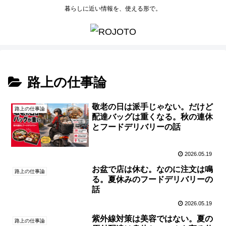
暮らしに近い情報を、使える形で。
路上の仕事論
敬老の日は派手じゃない。だけど
路上の仕事論
配達バッグは重くなる。秋の連休
とフードデリバリーの話
2026.05.19
お盆で店は休む。なのに注文は鳴
路上の仕事論
る。夏休みのフードデリバリーの
話
2026.05.19
紫外線対策は美容ではない。夏の
路上の仕事論