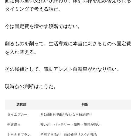
固定費の重い支払いが終わり、家計の枠を組み替えられる
タイミングで考える話だ。
今は固定費を増やす段階ではない。
削るものを削って、生活導線に本当に刺さるものへ固定費
を入れ替える。
その候補として、電動アシスト自転車がかなり強い。
現時点の判断はこうだ。
選択肢
判断
タイムズカー
月1回乗る理由がないなら解約寄り
中古購入
安いが、バッテリー・修理・消耗が怖い
もらえるプラン
所有できるが、自己修理リスクが残る