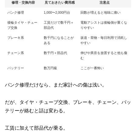
修理・交換内容
見ておきたい費用感
注意点
パンク修理
1,000〜2,000円台
回数が増えると地味に痛い
後輪タイヤ・チュー
工賃だけで数千円＋
電動アシストは後輪側が重くな
ブ交換
部品代
りやすい
ブレーキ系
数千円になることが
坂道・荷物・毎日利用で消耗し
ある
やすい
チェーン系
数千円＋部品代
伸びや異音を放置すると他も傷
む
バッテリー
数万円級
ここが一番怖い
パンク修理だけなら、まだ家計への傷は浅い。
だが、タイヤ・チューブ交換、ブレーキ、チェーン、バッ
テリーが絡むと話は変わる。
工賃に加えて部品代が乗る。