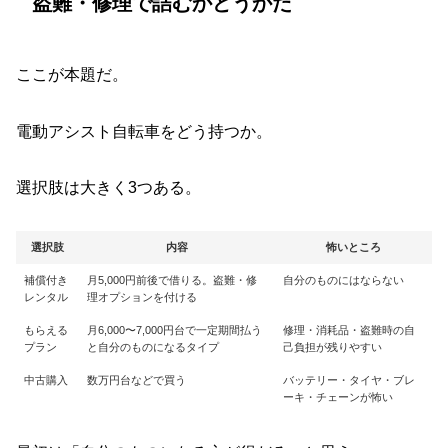
盗難・修理で詰むかどうかだ
ここが本題だ。
電動アシスト自転車をどう持つか。
選択肢は大きく3つある。
選択肢
内容
怖いところ
補償付き
月5,000円前後で借りる。盗難・修
自分のものにはならない
レンタル
理オプションを付ける
もらえる
月6,000〜7,000円台で一定期間払う
修理・消耗品・盗難時の自
プラン
と自分のものになるタイプ
己負担が残りやすい
中古購入
数万円台などで買う
バッテリー・タイヤ・ブレ
ーキ・チェーンが怖い